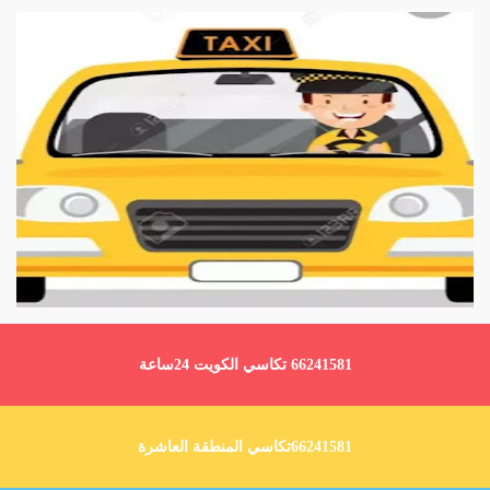
66241581 تكاسي الكويت 24ساعة
66241581تكاسي المنطقة العاشرة