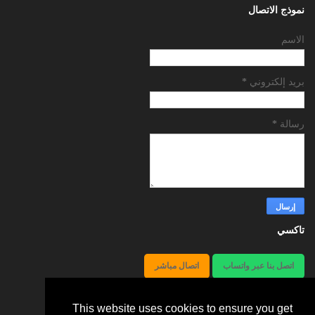
نموذج الاتصال
الاسم
بريد إلكتروني
*
رسالة
*
تاكسي
اتصل بنا عبر واتساب
اتصال مباشر
هاتف66241581 أوقات العمل24ساعة
This website uses cookies to ensure you get