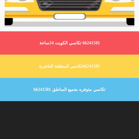
66241581 تكاسي الكويت 24ساعة
66241581تكاسي المنطقة العاشرة
تكاسي متوفره بجميع المناطق 66241581