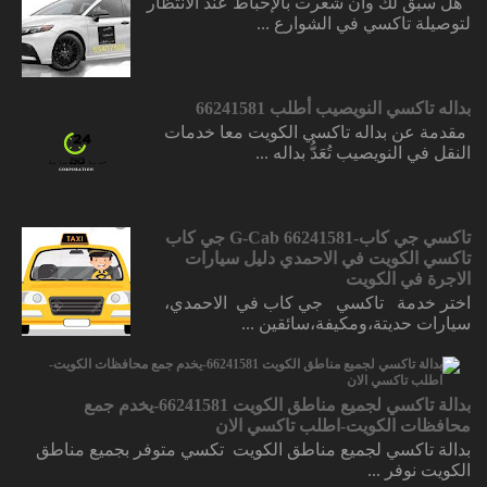
هل سبق لك وأن شعرت بالإحباط عند الانتظار
لتوصيلة تاكسي في الشوارع ...
بداله تاكسي النويصيب أطلب 66241581
مقدمة عن بداله تاكسي الكويت معا خدمات
النقل في النويصيب تُعَدُّ بداله ...
تاكسي جي كاب-66241581 G-Cab جي كاب
تاكسي الكويت في الاحمدي دليل سيارات
الاجرة في الكويت
اختر خدمة تاكسي جي كاب في الاحمدي،
سيارات حديتة،ومكيفة،سائقين ...
بدالة تاكسي لجميع مناطق الكويت 66241581-يخدم جمع
محافظات الكويت-اطلب تاكسي الان
بدالة تاكسي لجميع مناطق الكويت تكسي متوفر بجميع مناطق
الكويت نوفر ...