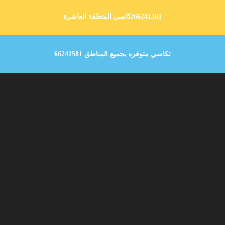
66241581تكاسي المنطقة العاشرة
تكاسي متوفره بجميع المناطق 66241581