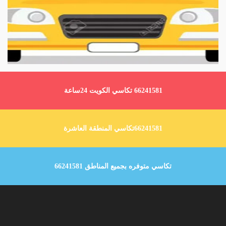
66241581 تكاسي الكويت 24ساعة
66241581تكاسي المنطقة العاشرة
تكاسي متوفره بجميع المناطق 66241581