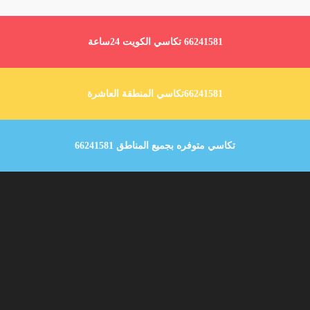
66241581 تكاسي الكويت 24ساعة
66241581تكاسي المنطقة العاشرة
تكاسي متوفره بجميع المناطق 66241581