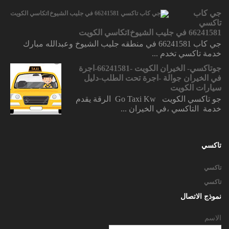
جي كاب
تاكسي
66241581 في جليب الشيوخIتكاسي الكويت
جي كاب 66241581 في منطقه جليب الشيوخ وعبدالله مبارك
خدمة تاكسي تخدم ...
جوتاكسي- الخيران الكويت -66241581-اجرة
في الخيران جوالة -اجرة تحت الطلب-دليل
سيارات الكويت
جو تاكسي الكويت Go Taxi Kw الرقة يقدم
خدمة التاكسي ،في الخيران ...
تاكسي
تاكسي
تاكسي
نموذج الاتصال
الاسم