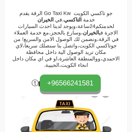
جو تاكسي الكويت
Go Taxi Kw
الرقة يقدم
خدمة
التاكسي
،في
الخيران
لخدمتكم24ساعة،ويوجد لدينا احدث السيارات
الاجرة في
الخيران
،وسارع بالحجز،مع خدمة العملاء
في الرقة،ونضمن لك الوصول الامن والسريع! من
جوتاكسي الكويت،واتصل بنا سنصلك سريعا،لاي
مكان تريد الوصول الية داخل محافظة
الاحمدي،ووالمنطقة العاشرة،او في اي مكان داخل
انحاء الكويت،الحبيبة.
ⓣ
96566241581+