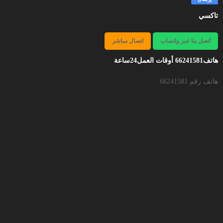
تاكسي
اتصل بنا عبر واتساب
اتصال مباشر
هاتف66241581 أوقات العمل24ساعة
هاتف رقم 66241581