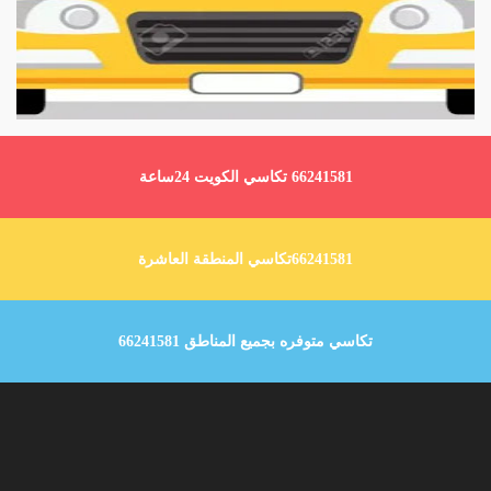
66241581 تكاسي الكويت 24ساعة
66241581تكاسي المنطقة العاشرة
تكاسي متوفره بجميع المناطق 66241581