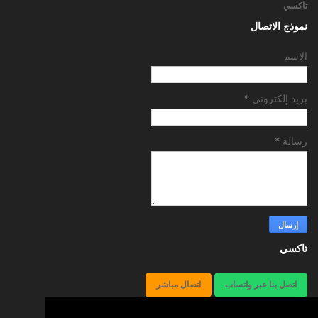
تاكسي
نموذج الاتصال
الاسم
بريد إلكتروني
*
رسالة
*
تاكسي
اتصل بنا عبر واتساب
اتصال مباشر
هاتف66241581 أوقات العمل24ساعة