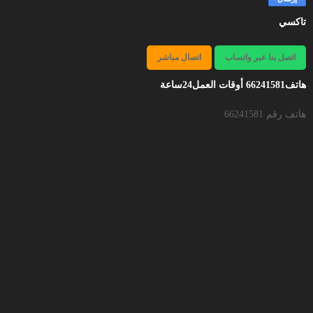
تاكسي
اتصل بنا عبر واتساب
اتصال مباشر
هاتف66241581 أوقات العمل24ساعة
هاتف رقم 66241581