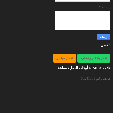
رسالة
*
تاكسي
اتصل بنا عبر واتساب
اتصال مباشر
هاتف66241581 أوقات العمل24ساعة
هاتف رقم 66241581